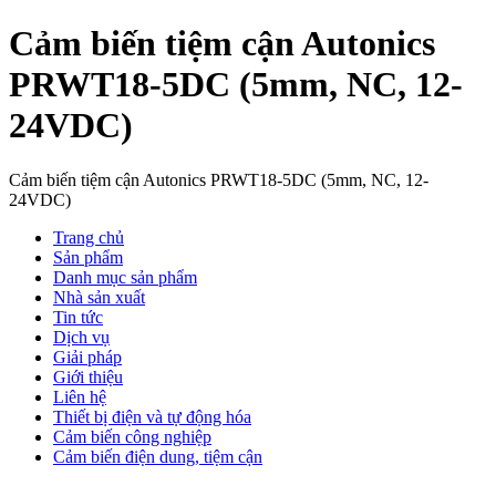
Cảm biến tiệm cận Autonics
PRWT18-5DC (5mm, NC, 12-
24VDC)
Cảm biến tiệm cận Autonics PRWT18-5DC (5mm, NC, 12-
24VDC)
Trang chủ
Sản phẩm
Danh mục sản phẩm
Nhà sản xuất
Tin tức
Dịch vụ
Giải pháp
Giới thiệu
Liên hệ
Thiết bị điện và tự động hóa
Cảm biến công nghiệp
Cảm biến điện dung, tiệm cận