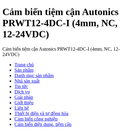
Cảm biến tiệm cận Autonics
PRWT12-4DC-I (4mm, NC,
12-24VDC)
Cảm biến tiệm cận Autonics PRWT12-4DC-I (4mm, NC, 12-
24VDC)
Trang chủ
Sản phẩm
Danh mục sản phẩm
Nhà sản xuất
Tin tức
Dịch vụ
Giải pháp
Giới thiệu
Liên hệ
Thiết bị điện và tự động hóa
Cảm biến công nghiệp
Cảm biến điện dung, tiệm cận