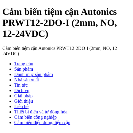
Cảm biến tiệm cận Autonics
PRWT12-2DO-I (2mm, NO,
12-24VDC)
Cảm biến tiệm cận Autonics PRWT12-2DO-I (2mm, NO, 12-
24VDC)
Trang chủ
Sản phẩm
Danh mục sản phẩm
Nhà sản xuất
Tin tức
Dịch vụ
Giải pháp
Giới thiệu
Liên hệ
Thiết bị điện và tự động hóa
Cảm biến công nghiệp
Cảm biến điện dung, tiệm cận