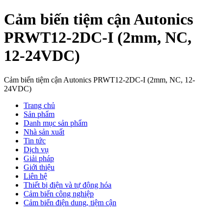
Cảm biến tiệm cận Autonics
PRWT12-2DC-I (2mm, NC,
12-24VDC)
Cảm biến tiệm cận Autonics PRWT12-2DC-I (2mm, NC, 12-
24VDC)
Trang chủ
Sản phẩm
Danh mục sản phẩm
Nhà sản xuất
Tin tức
Dịch vụ
Giải pháp
Giới thiệu
Liên hệ
Thiết bị điện và tự động hóa
Cảm biến công nghiệp
Cảm biến điện dung, tiệm cận