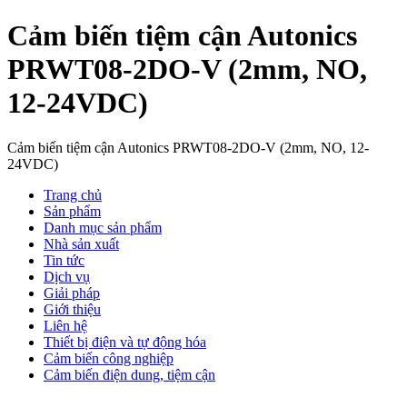
Cảm biến tiệm cận Autonics
PRWT08-2DO-V (2mm, NO,
12-24VDC)
Cảm biến tiệm cận Autonics PRWT08-2DO-V (2mm, NO, 12-
24VDC)
Trang chủ
Sản phẩm
Danh mục sản phẩm
Nhà sản xuất
Tin tức
Dịch vụ
Giải pháp
Giới thiệu
Liên hệ
Thiết bị điện và tự động hóa
Cảm biến công nghiệp
Cảm biến điện dung, tiệm cận