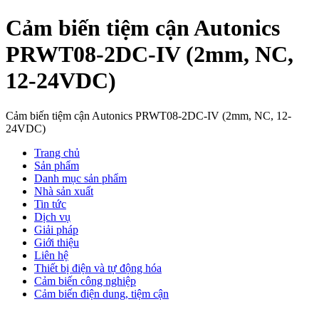
Cảm biến tiệm cận Autonics
PRWT08-2DC-IV (2mm, NC,
12-24VDC)
Cảm biến tiệm cận Autonics PRWT08-2DC-IV (2mm, NC, 12-
24VDC)
Trang chủ
Sản phẩm
Danh mục sản phẩm
Nhà sản xuất
Tin tức
Dịch vụ
Giải pháp
Giới thiệu
Liên hệ
Thiết bị điện và tự động hóa
Cảm biến công nghiệp
Cảm biến điện dung, tiệm cận