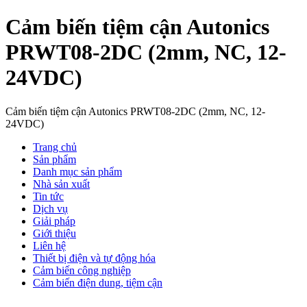
Cảm biến tiệm cận Autonics
PRWT08-2DC (2mm, NC, 12-
24VDC)
Cảm biến tiệm cận Autonics PRWT08-2DC (2mm, NC, 12-
24VDC)
Trang chủ
Sản phẩm
Danh mục sản phẩm
Nhà sản xuất
Tin tức
Dịch vụ
Giải pháp
Giới thiệu
Liên hệ
Thiết bị điện và tự động hóa
Cảm biến công nghiệp
Cảm biến điện dung, tiệm cận