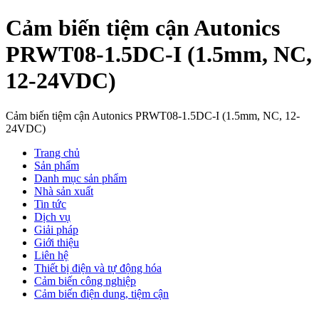
Cảm biến tiệm cận Autonics
PRWT08-1.5DC-I (1.5mm, NC,
12-24VDC)
Cảm biến tiệm cận Autonics PRWT08-1.5DC-I (1.5mm, NC, 12-
24VDC)
Trang chủ
Sản phẩm
Danh mục sản phẩm
Nhà sản xuất
Tin tức
Dịch vụ
Giải pháp
Giới thiệu
Liên hệ
Thiết bị điện và tự động hóa
Cảm biến công nghiệp
Cảm biến điện dung, tiệm cận