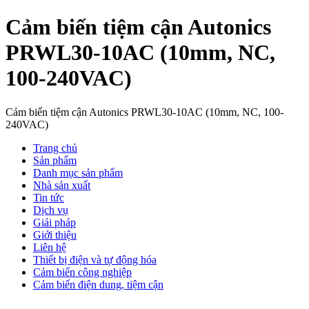
Cảm biến tiệm cận Autonics
PRWL30-10AC (10mm, NC,
100-240VAC)
Cảm biến tiệm cận Autonics PRWL30-10AC (10mm, NC, 100-
240VAC)
Trang chủ
Sản phẩm
Danh mục sản phẩm
Nhà sản xuất
Tin tức
Dịch vụ
Giải pháp
Giới thiệu
Liên hệ
Thiết bị điện và tự động hóa
Cảm biến công nghiệp
Cảm biến điện dung, tiệm cận