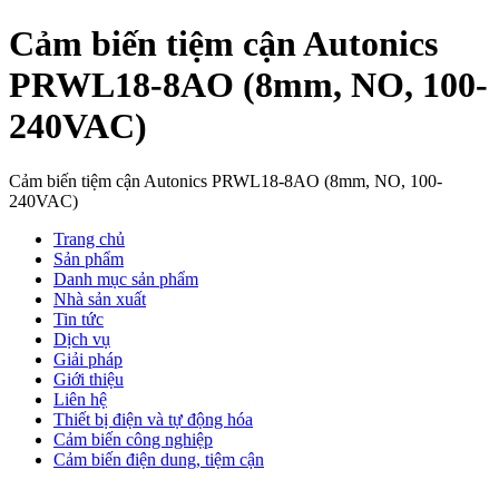
Cảm biến tiệm cận Autonics
PRWL18-8AO (8mm, NO, 100-
240VAC)
Cảm biến tiệm cận Autonics PRWL18-8AO (8mm, NO, 100-
240VAC)
Trang chủ
Sản phẩm
Danh mục sản phẩm
Nhà sản xuất
Tin tức
Dịch vụ
Giải pháp
Giới thiệu
Liên hệ
Thiết bị điện và tự động hóa
Cảm biến công nghiệp
Cảm biến điện dung, tiệm cận