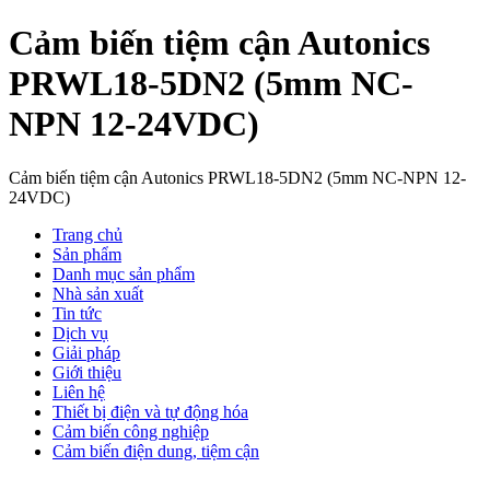
Cảm biến tiệm cận Autonics
PRWL18-5DN2 (5mm NC-
NPN 12-24VDC)
Cảm biến tiệm cận Autonics PRWL18-5DN2 (5mm NC-NPN 12-
24VDC)
Trang chủ
Sản phẩm
Danh mục sản phẩm
Nhà sản xuất
Tin tức
Dịch vụ
Giải pháp
Giới thiệu
Liên hệ
Thiết bị điện và tự động hóa
Cảm biến công nghiệp
Cảm biến điện dung, tiệm cận