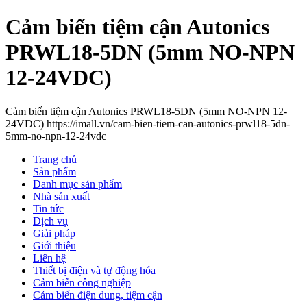
Cảm biến tiệm cận Autonics
PRWL18-5DN (5mm NO-NPN
12-24VDC)
Cảm biến tiệm cận Autonics PRWL18-5DN (5mm NO-NPN 12-
24VDC) https://imall.vn/cam-bien-tiem-can-autonics-prwl18-5dn-
5mm-no-npn-12-24vdc
Trang chủ
Sản phẩm
Danh mục sản phẩm
Nhà sản xuất
Tin tức
Dịch vụ
Giải pháp
Giới thiệu
Liên hệ
Thiết bị điện và tự động hóa
Cảm biến công nghiệp
Cảm biến điện dung, tiệm cận