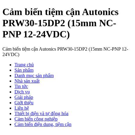
Cảm biến tiệm cận Autonics
PRW30-15DP2 (15mm NC-
PNP 12-24VDC)
Cảm biến tiệm cận Autonics PRW30-15DP2 (15mm NC-PNP 12-
24VDC)
Trang chủ
Sản phẩm
Danh mục sản phẩm
Nhà sản xuất
Tin tức
Dịch vụ
Giải pháp
Giới thiệu
Liên hệ
Thiết bị điện và tự động hóa
Cảm biến công nghiệp
Cảm biến điện dung, tiệm cận