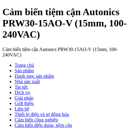
Cảm biến tiệm cận Autonics
PRW30-15AO-V (15mm, 100-
240VAC)
Cảm biến tiệm cận Autonics PRW30-15AO-V (15mm, 100-
240VAC)
Trang chủ
Sản phẩm
Danh mục sản phẩm
Nhà sản xuất
Tin tức
Dịch vụ
Giải pháp
Giới thiệu
Liên hệ
Thiết bị điện và tự động hóa
Cảm biến công nghiệp
Cảm biến điện dung, tiệm cận