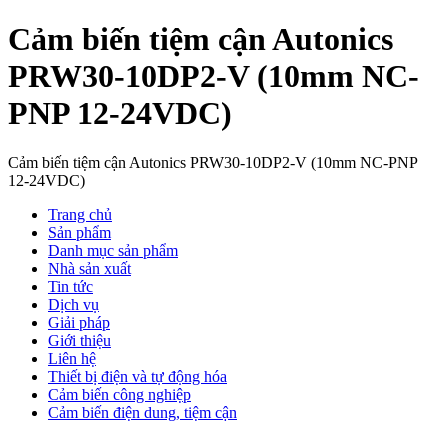
Cảm biến tiệm cận Autonics
PRW30-10DP2-V (10mm NC-
PNP 12-24VDC)
Cảm biến tiệm cận Autonics PRW30-10DP2-V (10mm NC-PNP
12-24VDC)
Trang chủ
Sản phẩm
Danh mục sản phẩm
Nhà sản xuất
Tin tức
Dịch vụ
Giải pháp
Giới thiệu
Liên hệ
Thiết bị điện và tự động hóa
Cảm biến công nghiệp
Cảm biến điện dung, tiệm cận