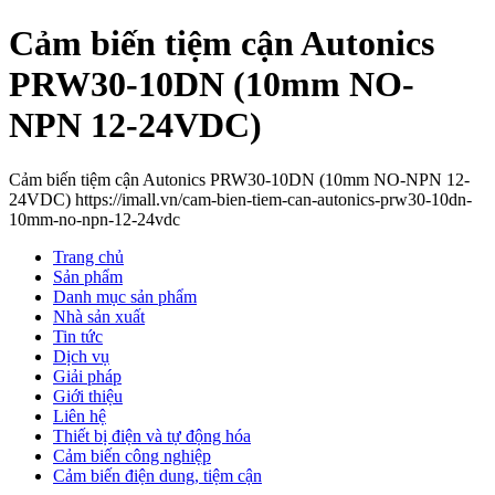
Cảm biến tiệm cận Autonics
PRW30-10DN (10mm NO-
NPN 12-24VDC)
Cảm biến tiệm cận Autonics PRW30-10DN (10mm NO-NPN 12-
24VDC) https://imall.vn/cam-bien-tiem-can-autonics-prw30-10dn-
10mm-no-npn-12-24vdc
Trang chủ
Sản phẩm
Danh mục sản phẩm
Nhà sản xuất
Tin tức
Dịch vụ
Giải pháp
Giới thiệu
Liên hệ
Thiết bị điện và tự động hóa
Cảm biến công nghiệp
Cảm biến điện dung, tiệm cận