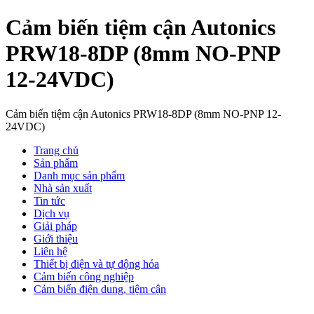
Cảm biến tiệm cận Autonics
PRW18-8DP (8mm NO-PNP
12-24VDC)
Cảm biến tiệm cận Autonics PRW18-8DP (8mm NO-PNP 12-
24VDC)
Trang chủ
Sản phẩm
Danh mục sản phẩm
Nhà sản xuất
Tin tức
Dịch vụ
Giải pháp
Giới thiệu
Liên hệ
Thiết bị điện và tự động hóa
Cảm biến công nghiệp
Cảm biến điện dung, tiệm cận