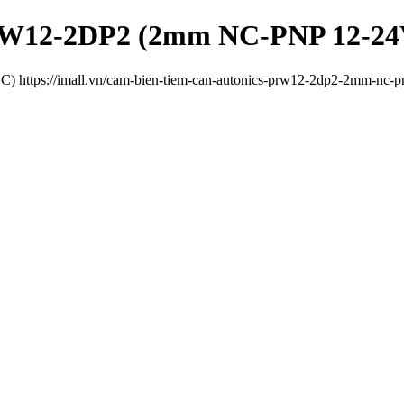
 PRW12-2DP2 (2mm NC-PNP 12-2
ttps://imall.vn/cam-bien-tiem-can-autonics-prw12-2dp2-2mm-nc-p