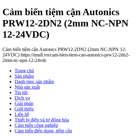
Cảm biến tiệm cận Autonics
PRW12-2DN2 (2mm NC-NPN
12-24VDC)
Cảm biến tiệm cận Autonics PRW12-2DN2 (2mm NC-NPN 12-
24VDC) https://imall.vn/cam-bien-tiem-can-autonics-prw12-2dn2-
2mm-nc-npn-12-24vdc
Trang chủ
Sản phẩm
Danh mục sản phẩm
Nhà sản xuất
Tin tức
Dịch vụ
Giải pháp
Giới thiệu
Liên hệ
Thiết bị điện và tự động hóa
Cảm biến công nghiệp
Cảm biến điện dung, tiệm cận