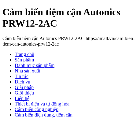
Cảm biến tiệm cận Autonics
PRW12-2AC
Cảm biến tiệm cận Autonics PRW12-2AC https://imall.vn/cam-bien-
tiem-can-autonics-prw12-2ac
Trang chủ
Sản phẩm
Danh mục sản phẩm
Nhà sản xuất
Tin tức
Dịch vụ
Giải pháp
Giới thiệu
Liên hệ
Thiết bị điện và tự động hóa
Cảm biến công nghiệp
Cảm biến điện dung, tiệm cận