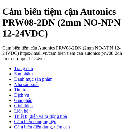
Cảm biến tiệm cận Autonics
PRW08-2DN (2mm NO-NPN
12-24VDC)
Cảm biến tiệm cận Autonics PRW08-2DN (2mm NO-NPN 12-
24VDC) https://imall.vn/cam-bien-tiem-can-autonics-prw08-2dn-
2mm-no-npn-12-24vdc
Trang chủ
Sản phẩm
Danh mục sản phẩm
Nhà sản xuất
Tin tức
Dịch vụ
Giải pháp
Giới thiệu
Liên hệ
Thiết bị điện và tự động hóa
Cảm biến công nghiệp
Cảm biến điện dung, tiệm cận