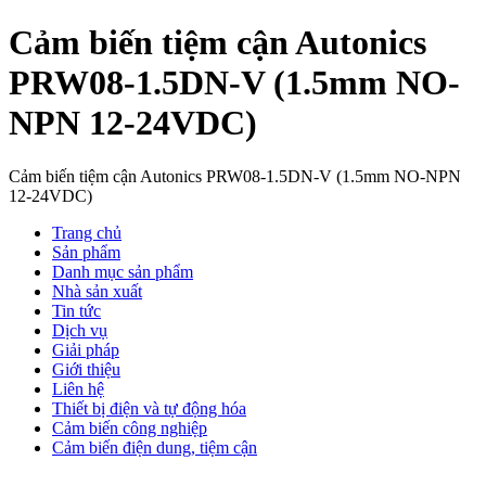
Cảm biến tiệm cận Autonics
PRW08-1.5DN-V (1.5mm NO-
NPN 12-24VDC)
Cảm biến tiệm cận Autonics PRW08-1.5DN-V (1.5mm NO-NPN
12-24VDC)
Trang chủ
Sản phẩm
Danh mục sản phẩm
Nhà sản xuất
Tin tức
Dịch vụ
Giải pháp
Giới thiệu
Liên hệ
Thiết bị điện và tự động hóa
Cảm biến công nghiệp
Cảm biến điện dung, tiệm cận