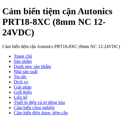
Cảm biến tiệm cận Autonics
PRT18-8XC (8mm NC 12-
24VDC)
Cảm biến tiệm cận Autonics PRT18-8XC (8mm NC 12-24VDC)
Trang chủ
Sản phẩm
Danh mục sản phẩm
Nhà sản xuất
Tin tức
Dịch vụ
Giải pháp
Giới thiệu
Liên hệ
Thiết bị điện và tự động hóa
Cảm biến công nghiệp
Cảm biến điện dung, tiệm cận