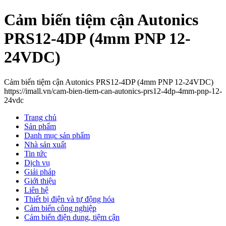
Cảm biến tiệm cận Autonics
PRS12-4DP (4mm PNP 12-
24VDC)
Cảm biến tiệm cận Autonics PRS12-4DP (4mm PNP 12-24VDC)
https://imall.vn/cam-bien-tiem-can-autonics-prs12-4dp-4mm-pnp-12-
24vdc
Trang chủ
Sản phẩm
Danh mục sản phẩm
Nhà sản xuất
Tin tức
Dịch vụ
Giải pháp
Giới thiệu
Liên hệ
Thiết bị điện và tự động hóa
Cảm biến công nghiệp
Cảm biến điện dung, tiệm cận