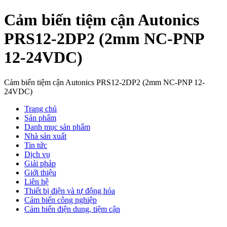
Cảm biến tiệm cận Autonics
PRS12-2DP2 (2mm NC-PNP
12-24VDC)
Cảm biến tiệm cận Autonics PRS12-2DP2 (2mm NC-PNP 12-
24VDC)
Trang chủ
Sản phẩm
Danh mục sản phẩm
Nhà sản xuất
Tin tức
Dịch vụ
Giải pháp
Giới thiệu
Liên hệ
Thiết bị điện và tự động hóa
Cảm biến công nghiệp
Cảm biến điện dung, tiệm cận