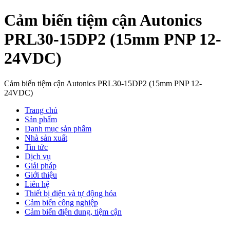
Cảm biến tiệm cận Autonics
PRL30-15DP2 (15mm PNP 12-
24VDC)
Cảm biến tiệm cận Autonics PRL30-15DP2 (15mm PNP 12-
24VDC)
Trang chủ
Sản phẩm
Danh mục sản phẩm
Nhà sản xuất
Tin tức
Dịch vụ
Giải pháp
Giới thiệu
Liên hệ
Thiết bị điện và tự động hóa
Cảm biến công nghiệp
Cảm biến điện dung, tiệm cận