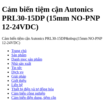
Cảm biến tiệm cận Autonics
PRL30-15DP (15mm NO-PNP
12-24VDC)
Cảm biến tiệm cận Autonics PRL30-15DP&nbsp;(15mm NO-PNP
12-24VDC)
Trang chủ
Sản phẩm
Danh mục sản phẩm
Nhà sản xuất
Tin tức
Dịch vụ
Giải pháp
Giới thiệu
Liên hệ
Thiết bị điện và tự động hóa
Cảm biến công nghiệp
Cảm biến điện dung, tiệm cận