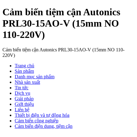
Cảm biến tiệm cận Autonics
PRL30-15AO-V (15mm NO
110-220V)
Cảm biến tiệm cận Autonics PRL30-15AO-V (15mm NO 110-
220V)
Trang chủ
Sản phẩm
Danh mục sản phẩm
Nhà sản xuất
Tin tức
Dịch vụ
Giải pháp
Giới thiệu
Liên hệ
Thiết bị điện và tự động hóa
Cảm biến công nghiệp
Cảm biến điện dung, tiệm cận