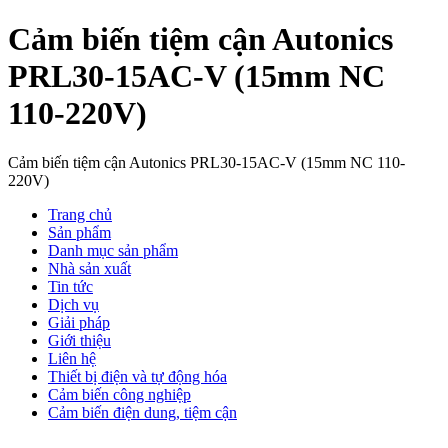
Cảm biến tiệm cận Autonics
PRL30-15AC-V (15mm NC
110-220V)
Cảm biến tiệm cận Autonics PRL30-15AC-V (15mm NC 110-
220V)
Trang chủ
Sản phẩm
Danh mục sản phẩm
Nhà sản xuất
Tin tức
Dịch vụ
Giải pháp
Giới thiệu
Liên hệ
Thiết bị điện và tự động hóa
Cảm biến công nghiệp
Cảm biến điện dung, tiệm cận