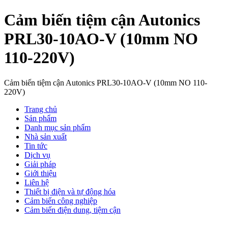
Cảm biến tiệm cận Autonics
PRL30-10AO-V (10mm NO
110-220V)
Cảm biến tiệm cận Autonics PRL30-10AO-V (10mm NO 110-
220V)
Trang chủ
Sản phẩm
Danh mục sản phẩm
Nhà sản xuất
Tin tức
Dịch vụ
Giải pháp
Giới thiệu
Liên hệ
Thiết bị điện và tự động hóa
Cảm biến công nghiệp
Cảm biến điện dung, tiệm cận