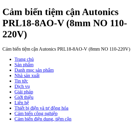
Cảm biến tiệm cận Autonics
PRL18-8AO-V (8mm NO 110-
220V)
Cảm biến tiệm cận Autonics PRL18-8AO-V (8mm NO 110-220V)
Trang chủ
Sản phẩm
Danh mục sản phẩm
Nhà sản xuất
Tin tức
Dịch vụ
Giải pháp
Giới thiệu
Liên hệ
Thiết bị điện và tự động hóa
Cảm biến công nghiệp
Cảm biến điện dung, tiệm cận