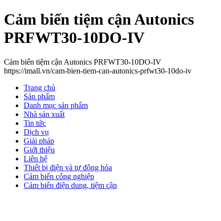
Cảm biến tiệm cận Autonics
PRFWT30-10DO-IV
Cảm biến tiệm cận Autonics PRFWT30-10DO-IV
https://imall.vn/cam-bien-tiem-can-autonics-prfwt30-10do-iv
Trang chủ
Sản phẩm
Danh mục sản phẩm
Nhà sản xuất
Tin tức
Dịch vụ
Giải pháp
Giới thiệu
Liên hệ
Thiết bị điện và tự động hóa
Cảm biến công nghiệp
Cảm biến điện dung, tiệm cận