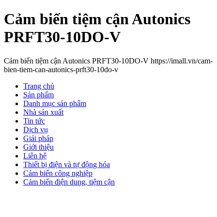
Cảm biến tiệm cận Autonics
PRFT30-10DO-V
Cảm biến tiệm cận Autonics PRFT30-10DO-V https://imall.vn/cam-
bien-tiem-can-autonics-prft30-10do-v
Trang chủ
Sản phẩm
Danh mục sản phẩm
Nhà sản xuất
Tin tức
Dịch vụ
Giải pháp
Giới thiệu
Liên hệ
Thiết bị điện và tự động hóa
Cảm biến công nghiệp
Cảm biến điện dung, tiệm cận