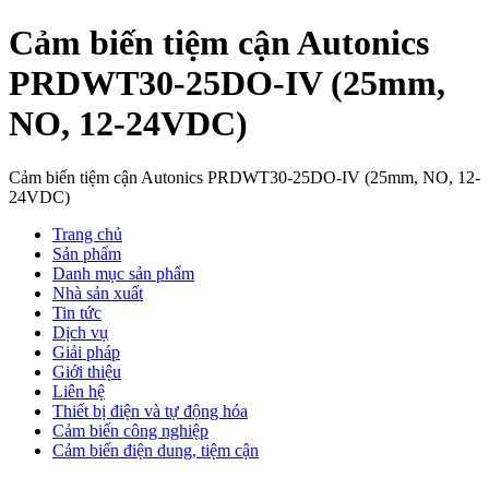
Cảm biến tiệm cận Autonics
PRDWT30-25DO-IV (25mm,
NO, 12-24VDC)
Cảm biến tiệm cận Autonics PRDWT30-25DO-IV (25mm, NO, 12-
24VDC)
Trang chủ
Sản phẩm
Danh mục sản phẩm
Nhà sản xuất
Tin tức
Dịch vụ
Giải pháp
Giới thiệu
Liên hệ
Thiết bị điện và tự động hóa
Cảm biến công nghiệp
Cảm biến điện dung, tiệm cận