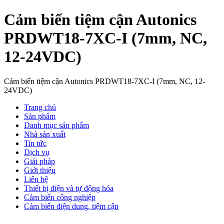
Cảm biến tiệm cận Autonics
PRDWT18-7XC-I (7mm, NC,
12-24VDC)
Cảm biến tiệm cận Autonics PRDWT18-7XC-I (7mm, NC, 12-
24VDC)
Trang chủ
Sản phẩm
Danh mục sản phẩm
Nhà sản xuất
Tin tức
Dịch vụ
Giải pháp
Giới thiệu
Liên hệ
Thiết bị điện và tự động hóa
Cảm biến công nghiệp
Cảm biến điện dung, tiệm cận