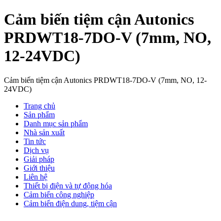
Cảm biến tiệm cận Autonics
PRDWT18-7DO-V (7mm, NO,
12-24VDC)
Cảm biến tiệm cận Autonics PRDWT18-7DO-V (7mm, NO, 12-
24VDC)
Trang chủ
Sản phẩm
Danh mục sản phẩm
Nhà sản xuất
Tin tức
Dịch vụ
Giải pháp
Giới thiệu
Liên hệ
Thiết bị điện và tự động hóa
Cảm biến công nghiệp
Cảm biến điện dung, tiệm cận