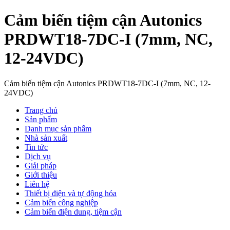
Cảm biến tiệm cận Autonics
PRDWT18-7DC-I (7mm, NC,
12-24VDC)
Cảm biến tiệm cận Autonics PRDWT18-7DC-I (7mm, NC, 12-
24VDC)
Trang chủ
Sản phẩm
Danh mục sản phẩm
Nhà sản xuất
Tin tức
Dịch vụ
Giải pháp
Giới thiệu
Liên hệ
Thiết bị điện và tự động hóa
Cảm biến công nghiệp
Cảm biến điện dung, tiệm cận