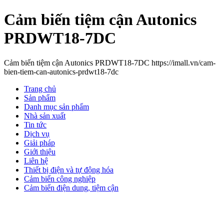
Cảm biến tiệm cận Autonics
PRDWT18-7DC
Cảm biến tiệm cận Autonics PRDWT18-7DC https://imall.vn/cam-
bien-tiem-can-autonics-prdwt18-7dc
Trang chủ
Sản phẩm
Danh mục sản phẩm
Nhà sản xuất
Tin tức
Dịch vụ
Giải pháp
Giới thiệu
Liên hệ
Thiết bị điện và tự động hóa
Cảm biến công nghiệp
Cảm biến điện dung, tiệm cận