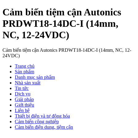
Cảm biến tiệm cận Autonics
PRDWT18-14DC-I (14mm,
NC, 12-24VDC)
Cảm biến tiệm cận Autonics PRDWT18-14DC-I (14mm, NC, 12-
24VDC)
Trang chủ
Sản phẩm
Danh mục sản phẩm
Nhà sản xuất
Tin tức
Dịch vụ
Giải pháp
Giới thiệu
Liên hệ
Thiết bị điện và tự động hóa
Cảm biến công nghiệp
Cảm biến điện dung, tiệm cận