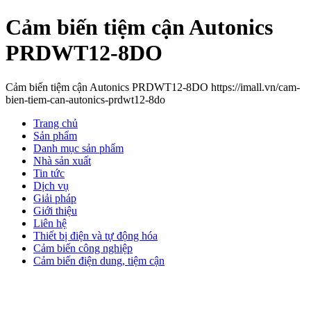
Cảm biến tiệm cận Autonics
PRDWT12-8DO
Cảm biến tiệm cận Autonics PRDWT12-8DO https://imall.vn/cam-
bien-tiem-can-autonics-prdwt12-8do
Trang chủ
Sản phẩm
Danh mục sản phẩm
Nhà sản xuất
Tin tức
Dịch vụ
Giải pháp
Giới thiệu
Liên hệ
Thiết bị điện và tự động hóa
Cảm biến công nghiệp
Cảm biến điện dung, tiệm cận