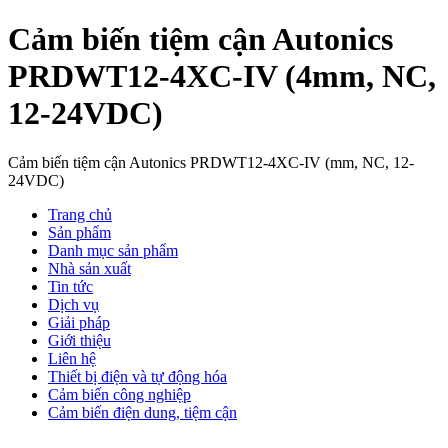
Cảm biến tiệm cận Autonics
PRDWT12-4XC-IV (4mm, NC,
12-24VDC)
Cảm biến tiệm cận Autonics PRDWT12-4XC-IV (mm, NC, 12-
24VDC)
Trang chủ
Sản phẩm
Danh mục sản phẩm
Nhà sản xuất
Tin tức
Dịch vụ
Giải pháp
Giới thiệu
Liên hệ
Thiết bị điện và tự động hóa
Cảm biến công nghiệp
Cảm biến điện dung, tiệm cận