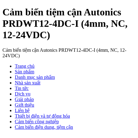
Cảm biến tiệm cận Autonics
PRDWT12-4DC-I (4mm, NC,
12-24VDC)
Cảm biến tiệm cận Autonics PRDWT12-4DC-I (4mm, NC, 12-
24VDC)
Trang chủ
Sản phẩm
Danh mục sản phẩm
Nhà sản xuất
Tin tức
Dịch vụ
Giải pháp
Giới thiệu
Liên hệ
Thiết bị điện và tự động hóa
Cảm biến công nghiệp
Cảm biến điện dung, tiệm cận