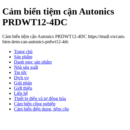
Cảm biến tiệm cận Autonics
PRDWT12-4DC
Cảm biến tiệm cận Autonics PRDWT12-4DC https://imall.vn/cam-
bien-tiem-can-autonics-prdwt12-4dc
Trang chủ
Sản phẩm
Danh mục sản phẩm
Nhà sản xuất
Tin tức
Dịch vụ
Giải pháp
Giới thiệu
Liên hệ
Thiết bị điện và tự động hóa
Cảm biến công nghiệp
Cảm biến điện dung, tiệm cận