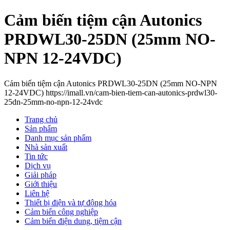
Cảm biến tiệm cận Autonics
PRDWL30-25DN (25mm NO-
NPN 12-24VDC)
Cảm biến tiệm cận Autonics PRDWL30-25DN (25mm NO-NPN
12-24VDC) https://imall.vn/cam-bien-tiem-can-autonics-prdwl30-
25dn-25mm-no-npn-12-24vdc
Trang chủ
Sản phẩm
Danh mục sản phẩm
Nhà sản xuất
Tin tức
Dịch vụ
Giải pháp
Giới thiệu
Liên hệ
Thiết bị điện và tự động hóa
Cảm biến công nghiệp
Cảm biến điện dung, tiệm cận