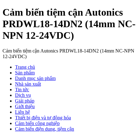
Cảm biến tiệm cận Autonics
PRDWL18-14DN2 (14mm NC-
NPN 12-24VDC)
Cảm biến tiệm cận Autonics PRDWL18-14DN2 (14mm NC-NPN
12-24VDC)
Trang chủ
Sản phẩm
Danh mục sản phẩm
Nhà sản xuất
Tin tức
Dịch vụ
Giải pháp
Giới thiệu
Liên hệ
Thiết bị điện và tự động hóa
Cảm biến công nghiệp
Cảm biến điện dung, tiệm cận