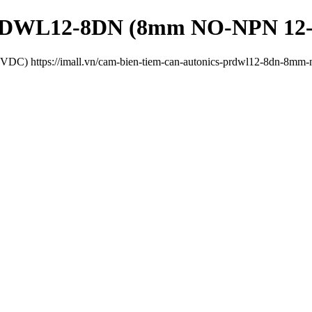
 PRDWL12-8DN (8mm NO-NPN 12
 https://imall.vn/cam-bien-tiem-can-autonics-prdwl12-8dn-8mm-