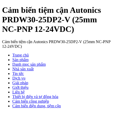
Cảm biến tiệm cận Autonics
PRDW30-25DP2-V (25mm
NC-PNP 12-24VDC)
Cảm biến tiệm cận Autonics PRDW30-25DP2-V (25mm NC-PNP
12-24VDC)
Trang chủ
Sản phẩm
Danh mục sản phẩm
Nhà sản xuất
Tin tức
Dịch vụ
Giải pháp
Giới thiệu
Liên hệ
Thiết bị điện và tự động hóa
Cảm biến công nghiệp
Cảm biến điện dung, tiệm cận