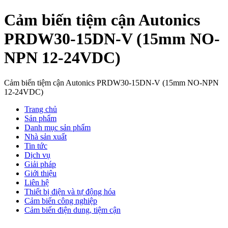
Cảm biến tiệm cận Autonics
PRDW30-15DN-V (15mm NO-
NPN 12-24VDC)
Cảm biến tiệm cận Autonics PRDW30-15DN-V (15mm NO-NPN
12-24VDC)
Trang chủ
Sản phẩm
Danh mục sản phẩm
Nhà sản xuất
Tin tức
Dịch vụ
Giải pháp
Giới thiệu
Liên hệ
Thiết bị điện và tự động hóa
Cảm biến công nghiệp
Cảm biến điện dung, tiệm cận