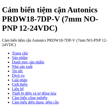
Cảm biến tiệm cận Autonics
PRDW18-7DP-V (7mm NO-
PNP 12-24VDC)
Cảm biến tiệm cận Autonics PRDW18-7DP-V (7mm NO-PNP 12-
24VDC)
Trang chủ
Sản phẩm
Danh mục sản phẩm
Nhà sản xuất
Tin tức
Dịch vụ
Giải pháp
Giới thiệu
Liên hệ
Thiết bị điện và tự động hóa
Cảm biến công nghiệp
Cảm biến điện dung, tiệm cận