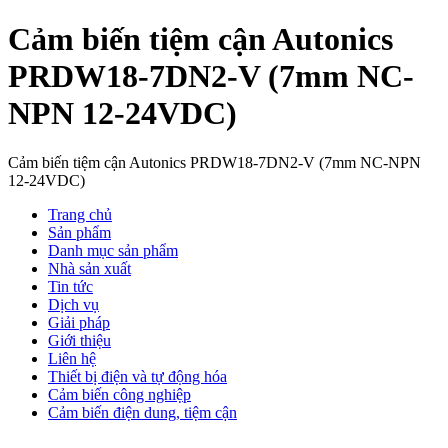
Cảm biến tiệm cận Autonics
PRDW18-7DN2-V (7mm NC-
NPN 12-24VDC)
Cảm biến tiệm cận Autonics PRDW18-7DN2-V (7mm NC-NPN
12-24VDC)
Trang chủ
Sản phẩm
Danh mục sản phẩm
Nhà sản xuất
Tin tức
Dịch vụ
Giải pháp
Giới thiệu
Liên hệ
Thiết bị điện và tự động hóa
Cảm biến công nghiệp
Cảm biến điện dung, tiệm cận